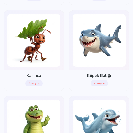
Karınca
Köpek Balığı
2 sayfa
2 sayfa